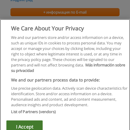
+ информация по E-mail
Курс Танго
We Care About Your Privacy
Индрикград
We and our partners store and/or access information on a device,
such as unique IDs in cookies to process personal data. You may
+ информация по E-mail
accept or manage your choices by clicking below, including your
right to object where legitimate interest is used, or at any time in
the privacy policy page. These choices will be signaled to our
partners and will not affect browsing data.
Más información sobre
su privacidad
Правила пользования
We and our partners process data to provide:
Use precise geolocation data. Actively scan device characteristics for
Конфиденциальность информации
identification. Store and/or access information on a device.
Personalised ads and content, ad and content measurement,
Напишите Educaedu
audience insights and product development.
List of Partners (vendors)
Copyright © Educaedu Business S.L. - CIF : B-95610580: -
www.educaedu.ru
I Accept