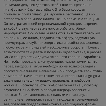
нанимали девушек для того, чтобы они танцевали на
платформах и барных стойках. Это была хорошая
приманка, притягивающая мужчин и заставляющая их
оставлять в баре много наличных. Cо временем танец Go-
Go не утратил своей первоначальной функции, закрепив
за собой статус неотъемлемого атрибута клубных
мероприятий. Go-Go танцы являются визитной карточкой
вечеринки, ее лицом, создавая атмосферу, задуманную
промоутерами клуба: их энергетика способна расшевелить
любую тусовку, придав ей необходимые обороты. Помимо
возможности танцевать и получать удовольствие, в работе
Go Go танцев есть и другой плюс – это хороший заработок.
Но, чтобы преодолеть конкуренцию, нужно помнить, что
перед выходом в клубы необходимо не только овладеть
профессиональными навыками, но и продумать свой стиль
до мелочей, начиная от технических сторон танца go go и
заканчивая внешним видом, правильным подбором
костюма. В основу работы Go-Go заложен танец, поэтому
обучение Go Go show в первую очередь разовьет и
повысит Ваши танцевальных навыки и пластику, а
регулярные тренировки заменят походы в тренажерный
зал, позволяя поддерживать тело в необходимой форме.