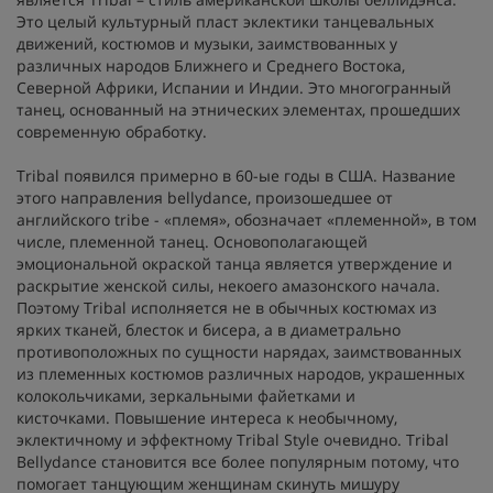
Это целый культурный пласт эклектики танцевальных
движений, костюмов и музыки, заимствованных у
различных народов Ближнего и Среднего Востока,
Северной Африки, Испании и Индии. Это многогранный
танец, основанный на этнических элементах, прошедших
современную обработку.
Tribal появился примерно в 60-ые годы в США. Название
этого направления bellydance, произошедшее от
английского tribe - «племя», обозначает «племенной», в том
числе, племенной танец. Основополагающей
эмоциональной окраской танца является утверждение и
раскрытие женской силы, некоего амазонского начала.
Поэтому Tribal исполняется не в обычных костюмах из
ярких тканей, блесток и бисера, а в диаметрально
противоположных по сущности нарядах, заимствованных
из племенных костюмов различных народов, украшенных
колокольчиками, зеркальными файетками и
кисточками. Повышение интереса к необычному,
эклектичному и эффектному Tribal Style очевидно. Tribal
Bellydance становится все более популярным потому, что
помогает танцующим женщинам скинуть мишуру