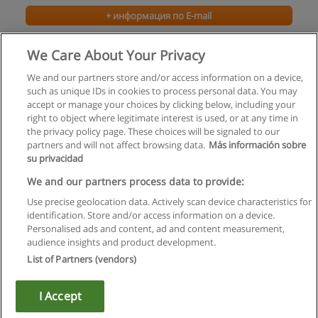
+ информация по E-mail
Курс Танго
We Care About Your Privacy
Индрикград
We and our partners store and/or access information on a device,
such as unique IDs in cookies to process personal data. You may
+ информация по E-mail
accept or manage your choices by clicking below, including your
right to object where legitimate interest is used, or at any time in
the privacy policy page. These choices will be signaled to our
partners and will not affect browsing data.
Más información sobre
su privacidad
Правила пользования
We and our partners process data to provide:
Use precise geolocation data. Actively scan device characteristics for
Конфиденциальность информации
identification. Store and/or access information on a device.
Personalised ads and content, ad and content measurement,
Напишите Educaedu
audience insights and product development.
List of Partners (vendors)
Copyright © Educaedu Business S.L. - CIF : B-95610580: -
www.educaedu.ru
I Accept