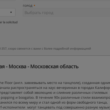
ГОРОД
r la solicitud
-357, скоро свяжется с вами с более подробной информацией
ая - Москва - Московская область
the Floor (англ. завоевывать место на танцполе), созданная одни
а начала распространяться на хаус-вечеринках в городах Калифо
ing представляет собой эволюцию и слияние различных стилевых
g, popping и boogaloo. В течение 90х различные стили взаимопр
ранился по всему миру и стал одной из форм свободного танца,
urf-исполнители могут танцевать под совершенно разную музык