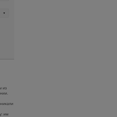
м из
рнии.
оникали
у: им