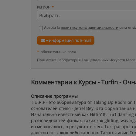
РЕГИОН
Acepta la
политику конфиденциальности
para envia
+ информация по E-mail
*
обязательные поля
Наш агент Лаборатория Танцевальных Искусств Model
Kомментарии к Курсы - Turfin - Очн
Описание программы
T.U.R.F - это аббревиатура от Taking Up Room on 
основателей стиля - Jeriel Bey. Эта форма танц
Изначально известный как Hittin’ It, Turf danc
разновидностей фанках, таких как gliding, wavin
и смешивались, в результате чего Turf распрост
далекого от каких-либо канонов. Талантливые T