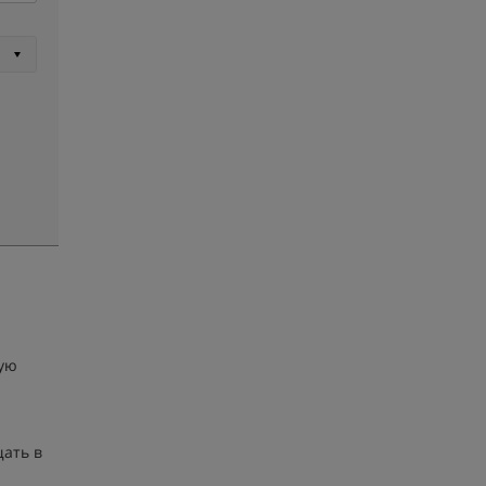
ную
щать в