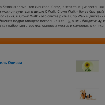
ав базовых элементов хип-хопа. Сегодня этот танец известен как
 можно научиться в школе C Walk: Clown Walk – более быстрый 
лнения, и Crown Walk – это синтез ритма Crip Walk и движени
бщения подрастающего поколения к танцу, а не к бандитизму, 
 как набор гангстерских, клановых жестов и символик, к хип-хо
тиль Одисси