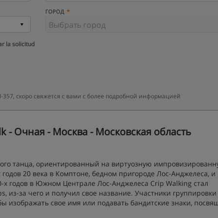
ГОРОД
r la solicitud
-357, скоро свяжется с вами с более подробной информацией
k - Очная - Москва - Московская область
ичного танца, ориентированный на виртуозную импровизирован
х годов 20 века в Комптоне, бедном пригороде Лос-Анджелеса, и
-х годов в Южном Централе Лос-Анджелеса Crip Walking стал
s, из-за чего и получил свое название. Участники группировки
бы изображать свое имя или подавать бандитские знаки, посвя