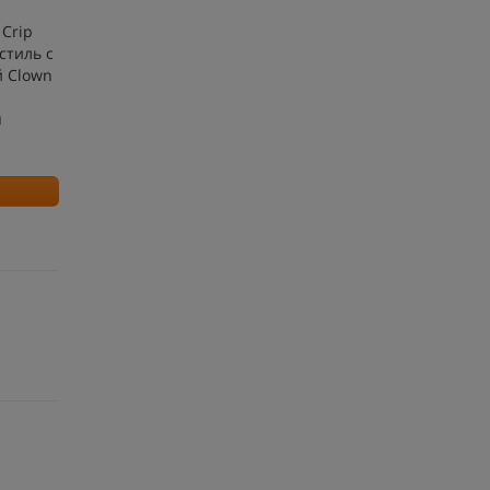
 Crip
стиль c
й Clown
и
п