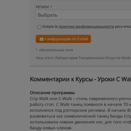
РЕГИОН
Acepta la
политику конфиденциальности
para envia
+ информация по E-mail
*
обязательные поля
Наш агент Лаборатория Танцевальных Искусств Model
Kомментарии к Курсы - Уроки C Wal
Описание программы
Crip Walk или C-Walk – стиль современного ул
работу стоп. C Walk танец появился в начале 70-
исполнялся под рэпперские речевки. В начале 80
развиваться как символический танец банды Crip
использовали ловкие движения ног, для того что
банду новых членов.