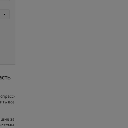
асть
спресс-
ить все
ющие за
системы