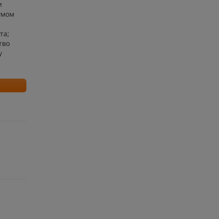
и
умом
та;
тво
у