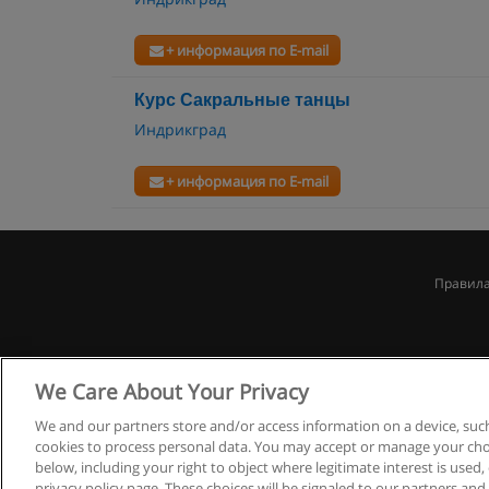
+ информация по E-mail
Курс Сакральные танцы
Индрикград
+ информация по E-mail
Правила
We Care About Your Privacy
We and our partners store and/or access information on a device, such
cookies to process personal data. You may accept or manage your choi
below, including your right to object where legitimate interest is used, 
privacy policy page. These choices will be signaled to our partners and 