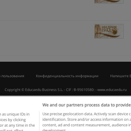
 пользования
Конфиденциальность информации
Напишите 
Copyright © Educaedu Business S.L. - CIF : B-95610580: -
www.educaedu.ru
We and our partners process data to provide
Use precise geolocation data. Actively scan device c
 as unique IDs in
identification. Store and/or access information on 
ces by clicking
content, ad and content measurement, audience in
or at any time in the
development.
will not affect