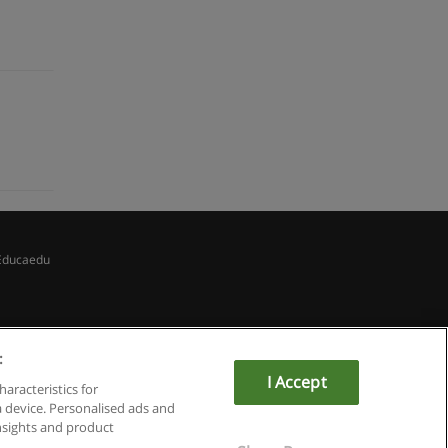
Educaedu
:
I Accept
haracteristics for
a device. Personalised ads and
sights and product