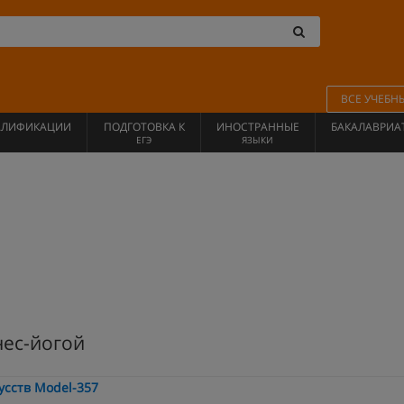
ВСЕ УЧЕБН
АЛИФИКАЦИИ
ПОДГОТОВКА К
ИНОСТРАННЫЕ
БАКАЛАВРИА
ЕГЭ
ЯЗЫКИ
нес-йогой
сств Model-357