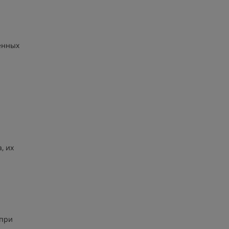
енных
, их
 при