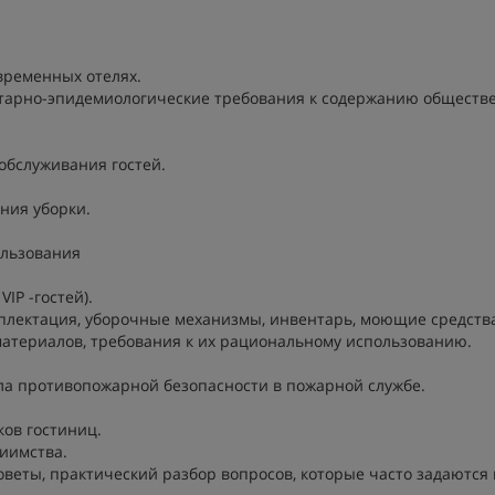
овременных отелях.
нитарно-эпидемиологические требования к содержанию обществ
обслуживания гостей.
ния уборки.
ользования
IP -гостей).
мплектация, уборочные механизмы, инвентарь, моющие средства
материалов, требования к их рациональному использованию.
вила противопожарной безопасности в пожарной службе.
ков гостиниц.
риимства.
оветы, практический разбор вопросов, которые часто задаются