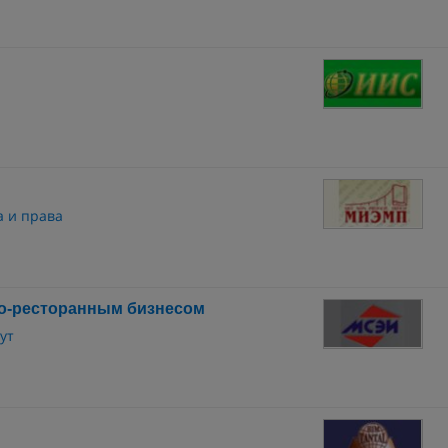
а и права
но-ресторанным бизнесом
ут