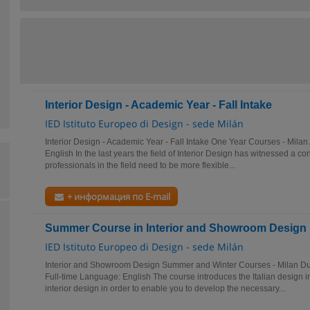
Interior Design - Academic Year - Fall Intake
IED Istituto Europeo di Design - sede Milán
Interior Design - Academic Year - Fall Intake One Year Courses - Milan
English In the last years the field of Interior Design has witnessed a co
professionals in the field need to be more flexible...
+ информация по E-mail
Summer Course in Interior and Showroom Design
IED Istituto Europeo di Design - sede Milán
Interior and Showroom Design Summer and Winter Courses - Milan Du
Full-time Language: English The course introduces the Italian design in
interior design in order to enable you to develop the necessary...