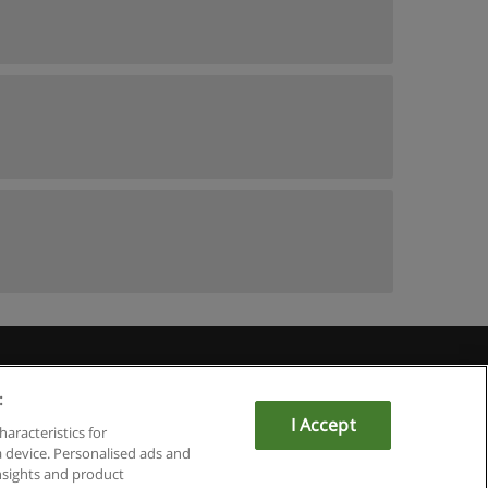
Educaedu
:
I Accept
haracteristics for
a device. Personalised ads and
sights and product