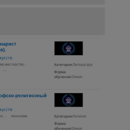
енарист
в).
кусств
Категория:
ому мастерству; ·
Литература
 ...
Форма
обучения:
Очная
софско-религиозный
кусств
Категория:
гии; · канонами
Религия
Форма
обучения:
Очная