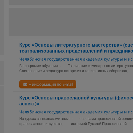
Курс «Основы литературного мастерства» (сц
театрализованных представлений и празднико
Челябинская государственная академия культуры и ис
В программе обучения: · Творческие семинары по литературн
Составление и редактура авторских и коллективных сборников; ·
+ информация по E-mail
Курс «Основы православной культуры (фило
аспект)»
Челябинская государственная академия культуры и ис
На курсах вы познакомитесь с: · основами православной рели
православного искусства; · историей Русской Православной...