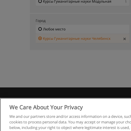
Курсы Гуманитарные науки Модульная
1
Город
Любое место
Курсы Гуманитарные науки Челябинск
Правила
We Care About Your Privacy
We and our partners store and/or access information on a device, such
cookies to process personal data. You may accept or manage your choi
below, including your right to object where legitimate interest is used, 