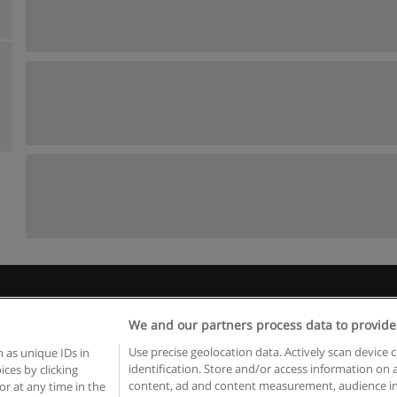
 пользования
Конфиденциальность информации
Напишите 
We and our partners process data to provide
Copyright © Educaedu Business S.L. - CIF : B-95610580: -
www.educaedu.ru
Use precise geolocation data. Actively scan device c
 as unique IDs in
identification. Store and/or access information on 
ces by clicking
content, ad and content measurement, audience in
or at any time in the