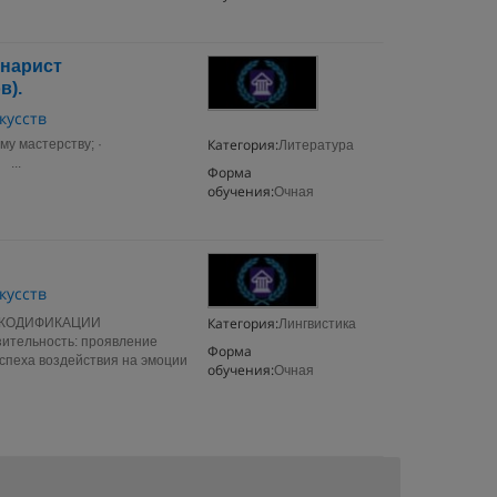
енарист
в).
кусств
Категория:
ому мастерству; ·
Литература
 ...
Форма
обучения:
Очная
кусств
Категория:
РЕКОДИФИКАЦИИ
Лингвистика
тельность: проявление
Форма
успеха воздействия на эмоции
обучения:
Очная