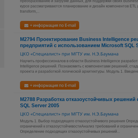
преобразованию и загрузке данных, для поддержки своих Business 
курсе рассматриваются планирование и дизайн компонентов ETL р
transform,...
+ информация по E-mail
М2794 Проектирование Business Intelligence р
предприятий с использованием Microsoft SQL S
ЦКО «Специалист» при МГТУ им. Н.Э.Баумана
Научить профессионалов в области Business Intelligence разрабо
Intelligence решений. Познакомить с компонентами решений, ста
проекта и разработкой логической архитектуры. Модуль 1. Введени
+ информация по E-mail
М2788 Разработка отказоустойчивых решений 
SQL Server 2005
ЦКО «Специалист» при МГТУ им. Н.Э.Баумана
Модуль 1. Выбор подходящего отказоустойчивого решения Опред
ограничений к отказоустойчивостиАнализ требований и ограничен
Определение подходящих отказоустойчивых решений...