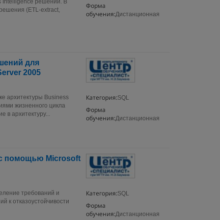
Intelligence решений. В
Форма
ешения (ETL-extract,
обучения:
Дистанционная
ешений для
erver 2005
Категория:
тке архитектуры Business
SQL
диями жизненного цикла
Форма
е в архитектуру...
обучения:
Дистанционная
с помощью Microsoft
Категория:
еление требований и
SQL
ий к отказоустойчивости
Форма
обучения:
Дистанционная