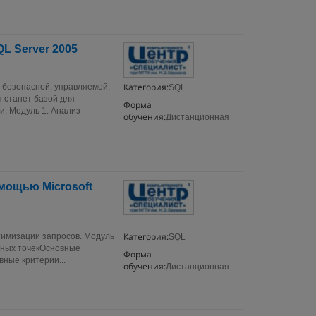
L Server 2005
Категория:
я безопасной, управляемой,
SQL
 станет базой для
Форма
. Модуль 1. Анализ
обучения:
Дистанционная
мощью Microsoft
Категория:
тимизации запросов. Модуль
SQL
ьных точекОсновные
Форма
ные критерии...
обучения:
Дистанционная