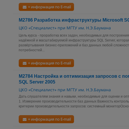
+ информация по E-mail
М2786 Разработка инфраструктуры Microsoft SQ
ЦКО «Специалист» при МГТУ им. Н.Э.Баумана
Цель курса - проработка всех задач, необходимых для построени
надёжной и масштабируемой инфраструктуры SQL Server, которая
развёртывания бизнес-приложений и баз данных любой сложности
потребностей...
+ информация по E-mail
М2784 Настройка и оптимизация запросов с по
SQL Server 2005
ЦКО «Специалист» при МГТУ им. Н.Э.Баумана
Дать слушателям знания и навыки, необходимые для оценки и оп
1. Измерение производительности баз данных Важность контрол
критерии производительности запросов: системный мониторОснов
+ информация по E-mail