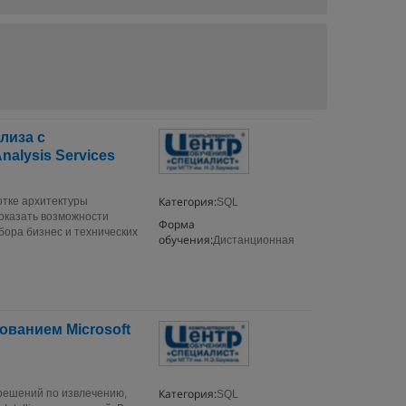
лиза с
alysis Services
Категория:
ботке архитектуры
SQL
оказать возможности
Форма
бора бизнес и технических
обучения:
Дистанционная
ованием Microsoft
Категория:
е решений по извлечению,
SQL