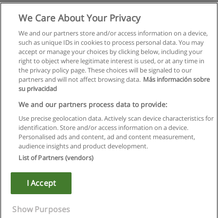
We Care About Your Privacy
We and our partners store and/or access information on a device,
such as unique IDs in cookies to process personal data. You may
accept or manage your choices by clicking below, including your
right to object where legitimate interest is used, or at any time in
the privacy policy page. These choices will be signaled to our
partners and will not affect browsing data.
Más información sobre
su privacidad
We and our partners process data to provide:
Use precise geolocation data. Actively scan device characteristics for
identification. Store and/or access information on a device.
Правила пользования
Personalised ads and content, ad and content measurement,
audience insights and product development.
Конфиденциальность информации
List of Partners (vendors)
Напишите Educaedu
I Accept
Copyright © Educaedu Business S.L. - CIF : B-95610580: -
www.educaedu.ru
Show Purposes