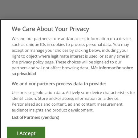
We Care About Your Privacy
We and our partners store and/or access information on a device,
such as unique IDs in cookies to process personal data. You may
accept or manage your choices by clicking below, including your
right to object where legitimate interest is used, or at any time in
the privacy policy page. These choices will be signaled to our
partners and will not affect browsing data.
Más información sobre
su privacidad
Правила пользования
We and our partners process data to provide:
Use precise geolocation data. Actively scan device characteristics for
Конфиденциальность информации
identification. Store and/or access information on a device.
Personalised ads and content, ad and content measurement,
Напишите Educaedu
audience insights and product development.
List of Partners (vendors)
Copyright © Educaedu Business S.L. - CIF : B-95610580: -
www.educaedu.ru
I Accept