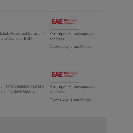
Категория:
lidad: Presencial Duración /
Международная
spañol Campus: BCN
торговля
Форма обучения:
Очная
Категория:
Full Time Campus: Madrid o
Международная
ón. Info clave MBA. El
торговля
Форма обучения:
Очная