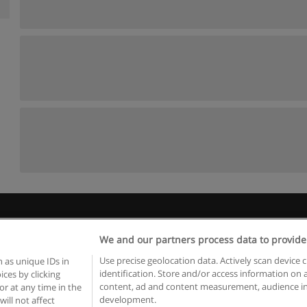
 пользования
Конфиденциальность информации
Напишите 
We and our partners process data to provide
Copyright © Educaedu Business S.L. - CIF : B-95610580: -
www.educaedu.ru
Use precise geolocation data. Actively scan device c
 as unique IDs in
identification. Store and/or access information on 
ces by clicking
content, ad and content measurement, audience in
or at any time in the
development.
will not affect