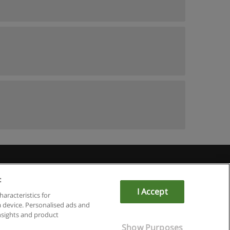
Educaedu
:
I Accept
haracteristics for
a device. Personalised ads and
sights and product
Show Purposes