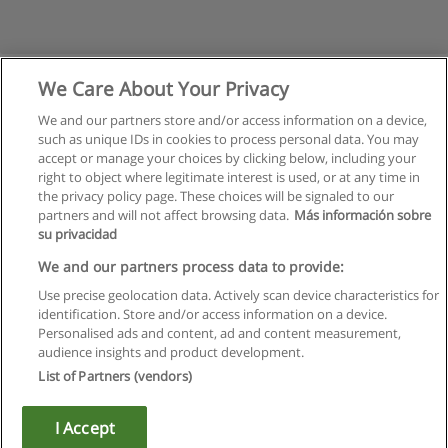
We Care About Your Privacy
We and our partners store and/or access information on a device,
such as unique IDs in cookies to process personal data. You may
accept or manage your choices by clicking below, including your
right to object where legitimate interest is used, or at any time in
the privacy policy page. These choices will be signaled to our
partners and will not affect browsing data.
Más información sobre
su privacidad
Правила пользования
We and our partners process data to provide:
Use precise geolocation data. Actively scan device characteristics for
Конфиденциальность информации
identification. Store and/or access information on a device.
Personalised ads and content, ad and content measurement,
Напишите Educaedu
audience insights and product development.
List of Partners (vendors)
Copyright © Educaedu Business S.L. - CIF : B-95610580: -
www.educaedu.ru
I Accept