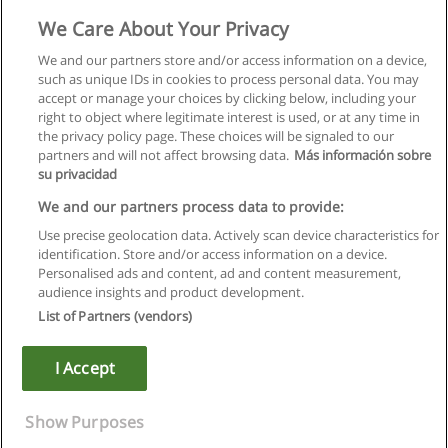
We Care About Your Privacy
We and our partners store and/or access information on a device,
such as unique IDs in cookies to process personal data. You may
accept or manage your choices by clicking below, including your
right to object where legitimate interest is used, or at any time in
the privacy policy page. These choices will be signaled to our
partners and will not affect browsing data.
Más información sobre
su privacidad
Правила пользования
We and our partners process data to provide:
Use precise geolocation data. Actively scan device characteristics for
Конфиденциальность информации
identification. Store and/or access information on a device.
Personalised ads and content, ad and content measurement,
Напишите Educaedu
audience insights and product development.
List of Partners (vendors)
Copyright © Educaedu Business S.L. - CIF : B-95610580: -
www.educaedu.ru
I Accept
Show Purposes