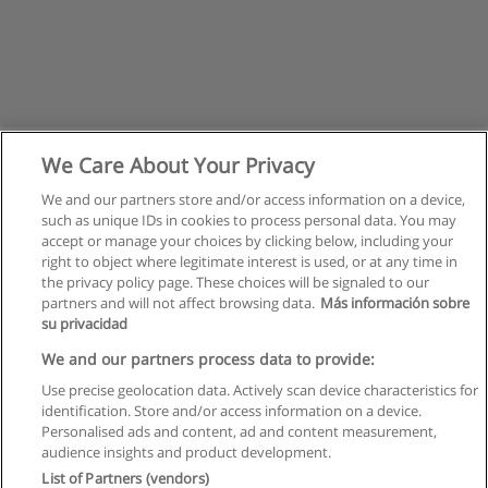
We Care About Your Privacy
We and our partners store and/or access information on a device,
such as unique IDs in cookies to process personal data. You may
accept or manage your choices by clicking below, including your
right to object where legitimate interest is used, or at any time in
the privacy policy page. These choices will be signaled to our
partners and will not affect browsing data.
Más información sobre
su privacidad
Правила пользования
We and our partners process data to provide:
Use precise geolocation data. Actively scan device characteristics for
Конфиденциальность информации
identification. Store and/or access information on a device.
Personalised ads and content, ad and content measurement,
Напишите Educaedu
audience insights and product development.
List of Partners (vendors)
Copyright © Educaedu Business S.L. - CIF : B-95610580: -