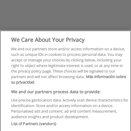
We Care About Your Privacy
We and our partners store and/or access information on a device,
such as unique IDs in cookies to process personal data. You may
accept or manage your choices by clicking below, including your
right to object where legitimate interest is used, or at any time in
the privacy policy page. These choices will be signaled to our
partners and will not affect browsing data.
Más información sobre
su privacidad
Правила пользования
We and our partners process data to provide:
Use precise geolocation data. Actively scan device characteristics for
Конфиденциальность информации
identification. Store and/or access information on a device.
Personalised ads and content, ad and content measurement,
Напишите Educaedu
audience insights and product development.
List of Partners (vendors)
Copyright © Educaedu Business S.L. - CIF : B-95610580: -
www.educaedu.ru