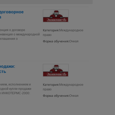
 договорное
в
Категория:
енция о договоре
Международное
конвенция о международной
право
оглашения о
Форма обучения:
Очная
родажи:
сть
Категория:
нием, исполнением и
Международное
одной купли-продажи
право
вки ИНКОТЕРМС-2000:
Форма обучения:
Очная