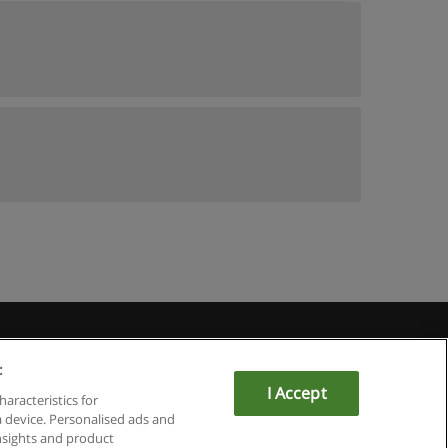
Educaedu
:
I Accept
haracteristics for
a device. Personalised ads and
sights and product