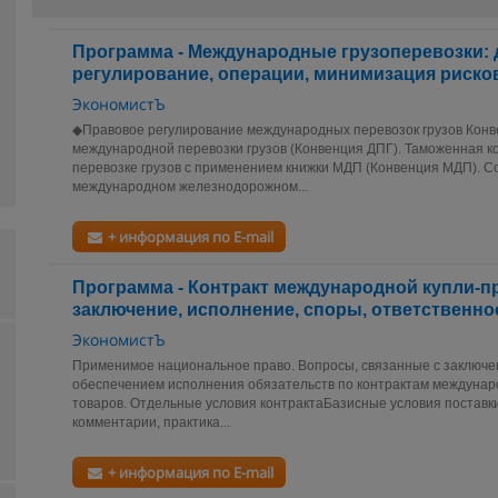
Программа - Международные грузоперевозки:
регулирование, операции, минимизация риско
ЭкономистЪ
◆Правовое регулирование международных перевозок грузов Конв
международной перевозки грузов (Конвенция ДПГ). Таможенная 
перевозке грузов с применением книжки МДП (Конвенция МДП). С
международном железнодорожном...
+ информация по E-mail
Программа - Контракт международной купли-п
заключение, исполнение, споры, ответственно
ЭкономистЪ
Применимое национальное право. Вопросы, связанные с заключе
обеспечением исполнения обязательств по контрактам междунар
товаров. Отдельные условия контрактаБазисные условия поста
комментарии, практика...
+ информация по E-mail