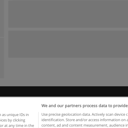
 пользования
Конфиденциальность информации
Напишите 
We and our partners process data to provide
Copyright © Educaedu Business S.L. - CIF : B-95610580: -
www.educaedu.ru
Use precise geolocation data. Actively scan device c
 as unique IDs in
identification. Store and/or access information on 
ces by clicking
content, ad and content measurement, audience in
or at any time in the