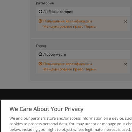
Категория
Любая категория
Повышение квалификации
Международное право Пермь
Город
Любое место
Повышение квалификации
Международное право Пермь
Правила
We Care About Your Privacy
We and our partners store and/or access information on a device, such
cookies to process personal data. You may accept or manage your choi
below, including your right to object where legitimate interest is used, 