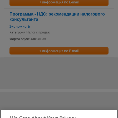
+ информация по E-mail
Программа - НДС: рекомендации налогового
консультанта
ЭкономистЪ
Категория:
Налог с продаж
Форма обучения:
Очная
+ информация по E-mail