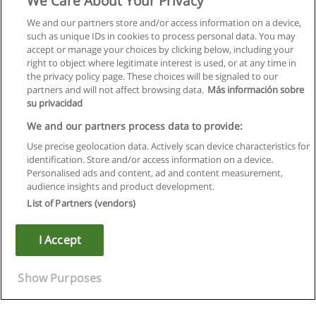
We Care About Your Privacy
We and our partners store and/or access information on a device,
such as unique IDs in cookies to process personal data. You may
accept or manage your choices by clicking below, including your
right to object where legitimate interest is used, or at any time in
the privacy policy page. These choices will be signaled to our
partners and will not affect browsing data.
Más información sobre
su privacidad
We and our partners process data to provide:
Use precise geolocation data. Actively scan device characteristics for
identification. Store and/or access information on a device.
Правила пользования
Personalised ads and content, ad and content measurement,
audience insights and product development.
Конфиденциальность информации
List of Partners (vendors)
Напишите Educaedu
I Accept
Copyright © Educaedu Business S.L. - CIF : B-95610580: -
www.educaedu.ru
Show Purposes