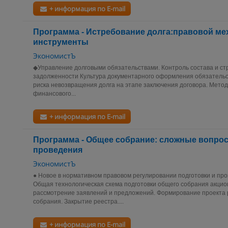
+ информация по E-mail
Программа - Истребование долга:правовой ме
инструменты
ЭкономистЪ
◆Управление долговыми обязательствами. Контроль состава и ст
задолженности Культура документарного оформления обязательст
риска невозвращения долга на этапе заключения договора. Метод
финансового...
+ информация по E-mail
Программа - Общее собрание: сложные вопрос
проведения
ЭкономистЪ
● Новое в нормативном правовом регулировании подготовки и пр
Общая технологическая схема подготовки общего собрания акци
рассмотрение заявлений и предложений. Формирование проекта
собрания. Закрытие реестра....
+ информация по E-mail