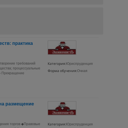
ств: практика
Категория:
етворение требований
Юриспруденция
бщества; процессуальные
Форма обучения:
Очная
 ● Прекращение
 на размещение
Категория:
дения торгов ◆Правовые
Юриспруденция