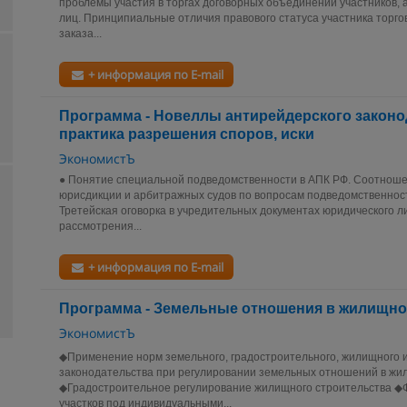
проблемы участия в торгах договорных объединений участников,
лиц. Принципиальные отличия правового статуса участника торго
заказа...
+ информация по E-mail
Программа - Новеллы антирейдерского законо
практика разрешения споров, иски
ЭкономистЪ
● Понятие специальной подведомственности в АПК РФ. Соотноше
юрисдикции и арбитражных судов по вопросам подведомственнос
Третейская оговорка в учредительных документах юридического л
рассмотрения...
+ информация по E-mail
Программа - Земельные отношения в жилищно
ЭкономистЪ
◆Применение норм земельного, градостроительного, жилищного и
законодательства при регулировании земельных отношений в ж
◆Градостроительное регулирование жилищного строительства 
участков под индивидуальными...