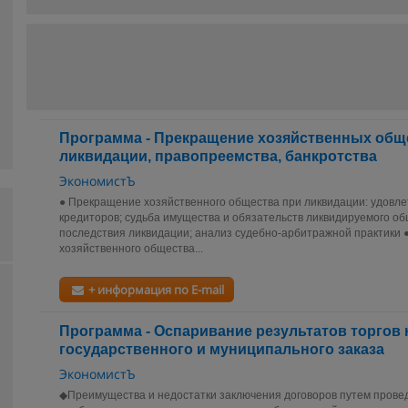
Программа - Прекращение хозяйственных обще
ликвидации, правопреемства, банкротства
ЭкономистЪ
● Прекращение хозяйственного общества при ликвидации: удовл
кредиторов; судьба имущества и обязательств ликвидируемого о
последствия ликвидации; анализ судебно-арбитражной практики
хозяйственного общества...
+ информация по E-mail
Программа - Оспаривание результатов торгов
государственного и муниципального заказа
ЭкономистЪ
◆Преимущества и недостатки заключения договоров путем прове