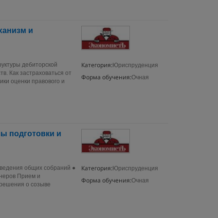
ханизм и
Категория:
руктуры дебиторской
Юриспруденция
в. Как застраховаться от
Форма обучения:
Очная
ики оценки правового и
ы подготовки и
Категория:
оведения общих собраний ●
Юриспруденция
онеров Прием и
Форма обучения:
Очная
 решения о созыве