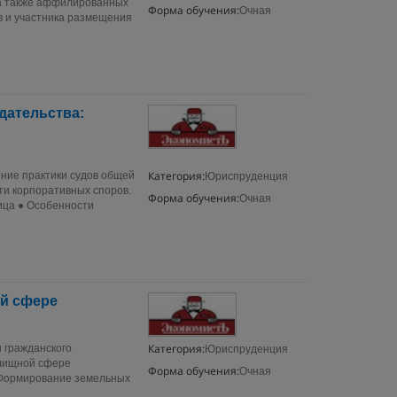
 а также аффилированных
Форма обучения:
Очная
в и участника размещения
дательства:
Категория:
ние практики судов общей
Юриспруденция
ти корпоративных споров.
Форма обучения:
Очная
ица ● Особенности
й сфере
Категория:
 гражданского
Юриспруденция
илищной сфере
Форма обучения:
Очная
◆Формирование земельных