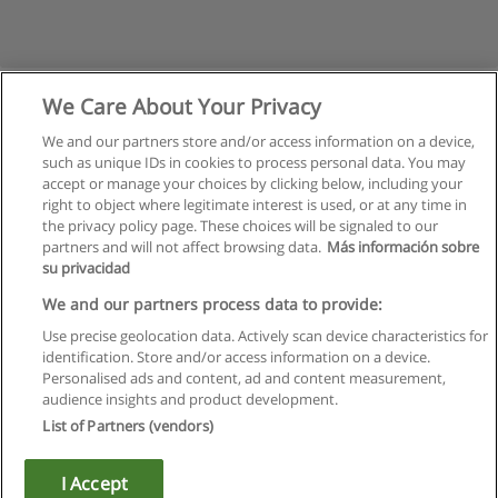
We Care About Your Privacy
We and our partners store and/or access information on a device,
such as unique IDs in cookies to process personal data. You may
accept or manage your choices by clicking below, including your
right to object where legitimate interest is used, or at any time in
the privacy policy page. These choices will be signaled to our
partners and will not affect browsing data.
Más información sobre
su privacidad
Правила пользования
We and our partners process data to provide:
Use precise geolocation data. Actively scan device characteristics for
Конфиденциальность информации
identification. Store and/or access information on a device.
Personalised ads and content, ad and content measurement,
Напишите Educaedu
audience insights and product development.
List of Partners (vendors)
Copyright © Educaedu Business S.L. - CIF : B-95610580: -
www.educaedu.ru
I Accept