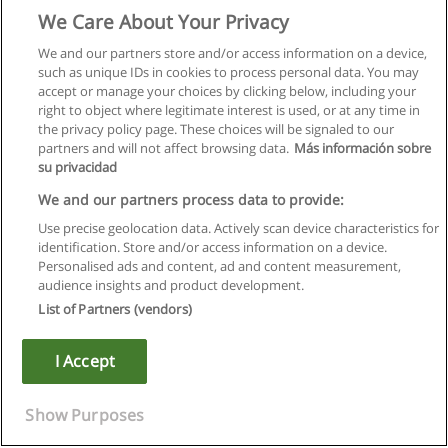
We Care About Your Privacy
We and our partners store and/or access information on a device,
such as unique IDs in cookies to process personal data. You may
accept or manage your choices by clicking below, including your
right to object where legitimate interest is used, or at any time in
the privacy policy page. These choices will be signaled to our
partners and will not affect browsing data.
Más información sobre
su privacidad
We and our partners process data to provide:
Use precise geolocation data. Actively scan device characteristics for
identification. Store and/or access information on a device.
Правила пользования
Personalised ads and content, ad and content measurement,
audience insights and product development.
Конфиденциальность информации
List of Partners (vendors)
Напишите Educaedu
I Accept
Copyright © Educaedu Business S.L. - CIF : B-95610580: -
www.educaedu.ru
Show Purposes