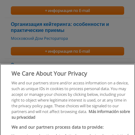
+ информация по E-mail
Организация кейтеринга: особенности и
практические приемы
Московский Дом Ресторатора
+ информация по E-mail
Экономика
We Care About Your Privacy
Сибирский институт бизнеса и информационных
технологий
We and our partners store and/or access information on a device,
such as unique IDs in cookies to process personal data. You may
+ информация по E-mail
accept or manage your choices by clicking below, including your
right to object where legitimate interest is used, or at any time in
the privacy policy page. These choices will be signaled to our
partners and will not affect browsing data.
Más información sobre
su privacidad
Правила пользования
We and our partners process data to provide: