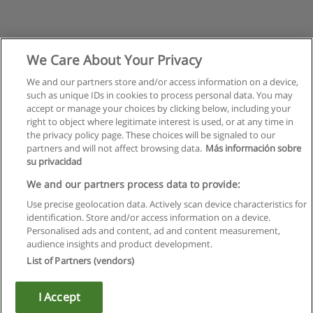
We Care About Your Privacy
We and our partners store and/or access information on a device,
such as unique IDs in cookies to process personal data. You may
accept or manage your choices by clicking below, including your
right to object where legitimate interest is used, or at any time in
the privacy policy page. These choices will be signaled to our
partners and will not affect browsing data.
Más información sobre
su privacidad
We and our partners process data to provide:
Use precise geolocation data. Actively scan device characteristics for
identification. Store and/or access information on a device.
Правила пользования
Personalised ads and content, ad and content measurement,
audience insights and product development.
Конфиденциальность информации
List of Partners (vendors)
Напишите Educaedu
I Accept
Copyright © Educaedu Business S.L. - CIF : B-95610580: -