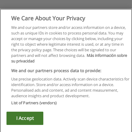
We Care About Your Privacy
We and our partners store and/or access information on a device,
such as unique IDs in cookies to process personal data. You may
accept or manage your choices by clicking below, including your
right to object where legitimate interest is used, or at any time in
the privacy policy page. These choices will be signaled to our
partners and will not affect browsing data.
Más información sobre
su privacidad
We and our partners process data to provide:
Use precise geolocation data. Actively scan device characteristics for
identification. Store and/or access information on a device.
Правила пользования
Personalised ads and content, ad and content measurement,
audience insights and product development.
Конфиденциальность информации
List of Partners (vendors)
Напишите Educaedu
I Accept
Copyright © Educaedu Business S.L. - CIF : B-95610580: -
www.educaedu.ru