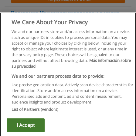
Программа Мотивация персонала и система
показателей оценки эффективности KPI
We Care About Your Privacy
Бизнес-школа SRC
We and our partners store and/or access information on a device,
such as unique IDs in cookies to process personal data. You may
+ информация по E-mail
accept or manage your choices by clicking below, including your
right to object where legitimate interest is used, or at any time in
the privacy policy page. These choices will be signaled to our
partners and will not affect browsing data.
Más información sobre
su privacidad
Правила пользования
We and our partners process data to provide:
Use precise geolocation data. Actively scan device characteristics for
Конфиденциальность информации
identification. Store and/or access information on a device.
Personalised ads and content, ad and content measurement,
Напишите Educaedu
audience insights and product development.
List of Partners (vendors)
Copyright © Educaedu Business S.L. - CIF : B-95610580: -
www.educaedu.ru
I Accept