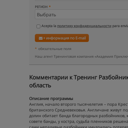
РЕГИОН
Acepta la
политику конфиденциальности
para envia
+ информация по E-mail
*
обязательные поля
Наш агент Тренинговая компания «Академия Приключ
Kомментарии к Тренинг Разбойники
область
Описание программы
Англия, начало второго тысячелетия – пора Кре
британского Средневековья. Англичане живут по
долин обитает банда благородных разбойников,
совете банды, у костра, судьба пленников решен
сами нерадивые разбойники умудрились потерят