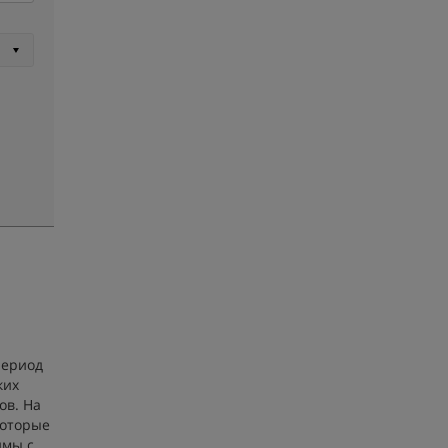
период
ких
ов. На
которые
имы с