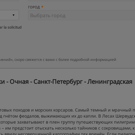
ГОРОД
r la solicitud
ений», скоро свяжется с вами с более подробной информацией
 - Очная - Санкт-Петербург - Ленинградская
стовых походов и морских корсаров. Самый темный и мрачный 
д гнётом феодалов, выжимающих их до капли. В Лесах Шервудс
 которые захватывают в плен группу путешествующих пилигрим
а – им предстоит отыскать несколько тайников с сокровищами, 
ь ввиду несовершенной картографии тех времён. Если пилигр