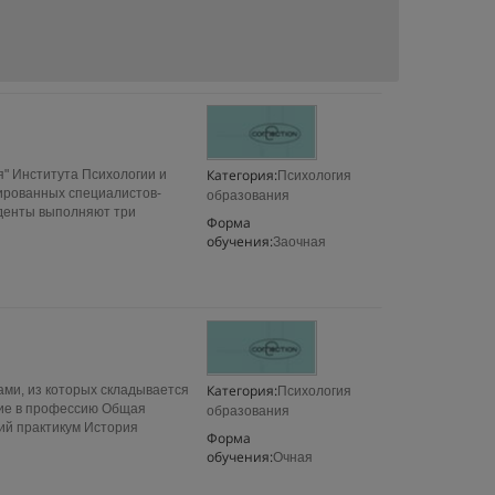
Категория:
я" Института Психологии и
Психология
ированных специалистов-
образования
уденты выполняют три
Форма
обучения:
Заочная
Категория:
ми, из которых складывается
Психология
ние в профессию Общая
образования
ий практикум История
Форма
обучения:
Очная