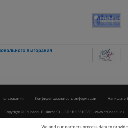
ионального выгорания
 пользования
Конфиденциальность информации
Напишите 
Copyright © Educaedu Business S.L. - CIF : B-95610580: -
www.educaedu.ru
We and our partners process data to provide