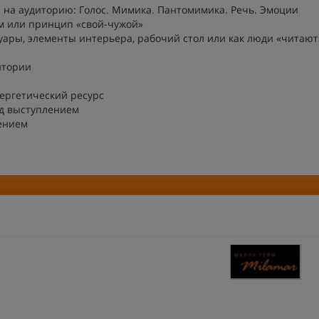
 на аудиторию: Голос. Мимика. Пантомимика. Речь. Эмоции
м или принцип «свой-чужой»
уары, элементы интерьера, рабочий стол или как люди «читают
итории
ергетический ресурс
д выступлением
ением