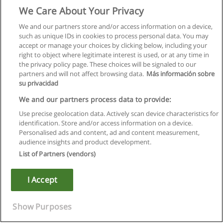
We Care About Your Privacy
We and our partners store and/or access information on a device,
such as unique IDs in cookies to process personal data. You may
accept or manage your choices by clicking below, including your
right to object where legitimate interest is used, or at any time in
the privacy policy page. These choices will be signaled to our
partners and will not affect browsing data.
Más información sobre
su privacidad
We and our partners process data to provide:
Use precise geolocation data. Actively scan device characteristics for
identification. Store and/or access information on a device.
Правила пользования
Personalised ads and content, ad and content measurement,
audience insights and product development.
Конфиденциальность информации
List of Partners (vendors)
Напишите Educaedu
I Accept
Copyright © Educaedu Business S.L. - CIF : B-95610580: -
www.educaedu.ru
Show Purposes