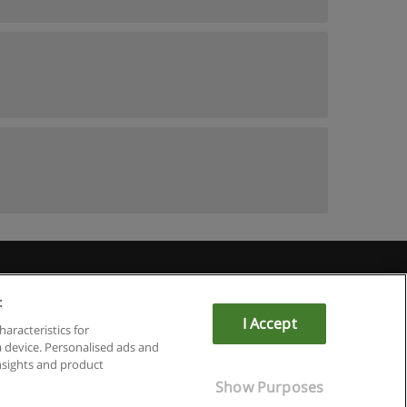
Educaedu
:
I Accept
haracteristics for
a device. Personalised ads and
sights and product
Show Purposes