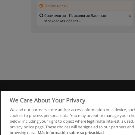
Любое место
Социология - Психология Заочная
4
Московская область
Правила
We Care About Your Privacy
We and our partners store and/or access information on a device, such
cookies to process personal data. You may accept or manage your choi
below, including your right to object where legitimate interest is used, 
privacy policy page. These choices will be signaled to our partners and 
browsing data.
Más información sobre su privacidad