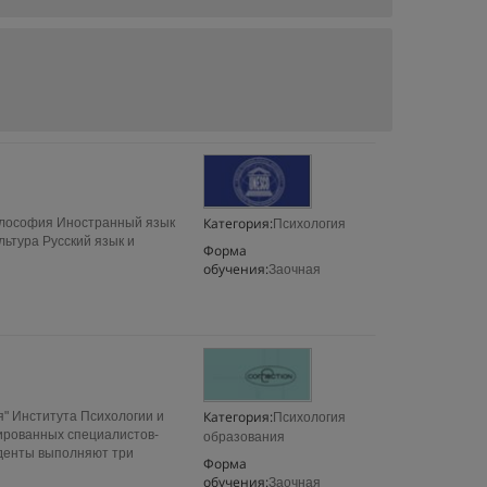
Категория:
илософия Иностранный язык
Психология
ьтура Русский язык и
Форма
обучения:
Заочная
Категория:
я" Института Психологии и
Психология
ированных специалистов-
образования
уденты выполняют три
Форма
обучения:
Заочная