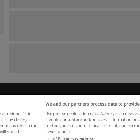
 пользования
Конфиденциальность информации
Напишите 
We and our partners process data to provide
Copyright © Educaedu Business S.L. - CIF : B-95610580: -
www.educaedu.ru
Use precise geolocation data. Actively scan device c
 as unique IDs in
identification. Store and/or access information on 
ces by clicking
content, ad and content measurement, audience in
or at any time in the
development.
will not affect
List of Partners (vendors)