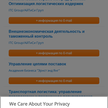
Оптимизация логистических издержек
ITC Group/АйТиСи Груп
+ информация по E-mail
Внешнеэкономическая деятельность и
таможенный контроль
ITC Group/АйТиСи Груп
+ информация по E-mail
Управление цепями поставок
Академия бизнеса "Эрнст энд Янг"
+ информация по E-mail
Транспортная логистика: управление
перевозками и таможенное регулирование
внешнеэкономической деятельности
We Care About Your Privacy
Академия бизнеса "Эрнст энд Янг"