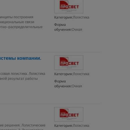
Категория:
принципы построения
Логистика
ункциональные связи
Форма
ортно–распределительные
обучения:
Очная
истемы компании.
Категория:
совая логистика. Логистика
Логистика
овной результат работы
Форма
обучения:
Очная
Категория:
кие решения. Логистические
Логистика