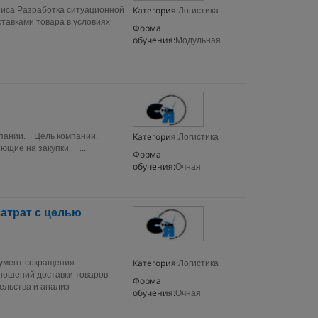
Категория:
зиса Разработка ситуационной
Логистика
ставками товара в условиях
Форма
обучения:
Модульная
Категория:
мпании. Цель компании.
Логистика
щие на закупки. ...
Форма
обучения:
Очная
атрат с целью
Категория:
умент сокращения
Логистика
ношений доставки товаров
Форма
ельства и анализ
обучения:
Очная