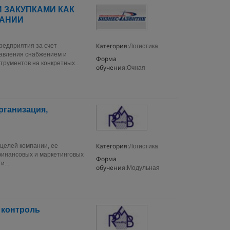
 ЗАКУПКАМИ КАК
ПАНИИ
Категория:
редприятия за счет
Логистика
равления снабжением и
Форма
рументов на конкретных...
обучения:
Очная
рганизация,
Категория:
 целей компании, ее
Логистика
финансовых и маркетинговых
Форма
...
обучения:
Модульная
 контроль