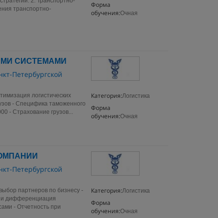
стратегии. 2. Транспортно-
Форма
ения транспортно-
обучения:
Очная
ИМИ СИСТЕМАМИ
нкт-Петербургской
Категория:
птимизация логистических
Логистика
узов - Специфика таможенного
Форма
0 - Страхование грузов...
обучения:
Очная
КОМПАНИИ
нкт-Петербургской
Категория:
выбор партнеров по бизнесу -
Логистика
з и дифференциация
Форма
ами - Отчетность при
обучения:
Очная