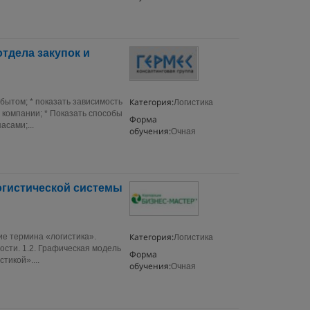
тдела закупок и
Категория:
бытом; * показать зависимость
Логистика
а компании; * Показать способы
Форма
сами;...
обучения:
Очная
огистической системы
Категория:
ие термина «логистика».
Логистика
сти. 1.2. Графическая модель
Форма
тикой»....
обучения:
Очная