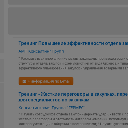
Тренинг Повышение эффективности отдела зак
АМТ Консалтинг Групп
* Раскрыть взаимное влияние между закупками, производством и с
структуры отдела закупок и схем логистики от вида бизнеса и тип
эффективного планирования закупок и управления товарными запа
+ информация по E-mail
Тренинг - Жесткие переговоры в закупках, пе
для специалистов по закупкам
Консалтинговая Группа "ГЕРМЕС"
* Научить сотрудников отдела закупок «держать удар», - вести с 
жесткие переговоры и отстаивать интересы компании, используя 
контраргументации в общении с поставщиками; * Научить участник