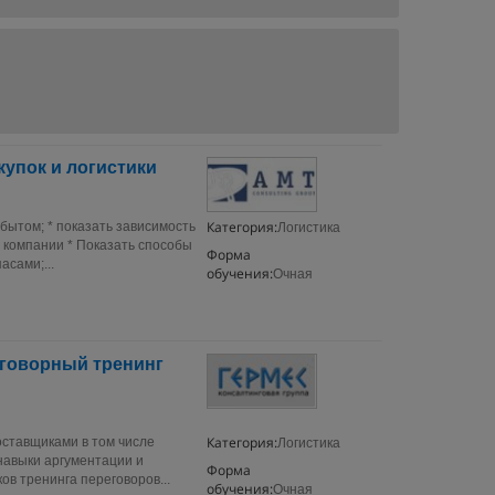
упок и логистики
Категория:
бытом; * показать зависимость
Логистика
а компании * Показать способы
Форма
сами;...
обучения:
Очная
реговорный тренинг
Категория:
поставщиками в том числе
Логистика
навыки аргументации и
Форма
ов тренинга переговоров...
обучения:
Очная