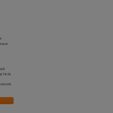
й
вные
лей
ств (в
лнение