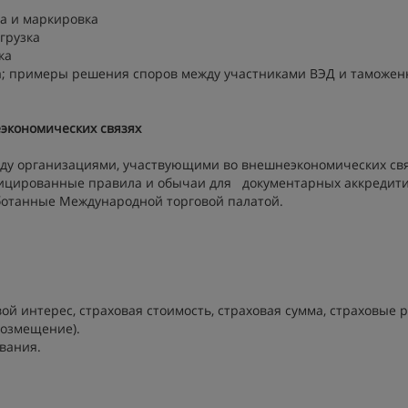
ка и маркировка
грузка
ка
ка; примеры решения споров между участниками ВЭД и таможе
экономических связях
ду организациями, участвующими во внешнеэкономических свя
фицированные правила и обычаи для документарных аккредити
ботанные Международной торговой палатой.
й интерес, страховая стоимость, страховая сумма, страховые р
возмещение).
ования.