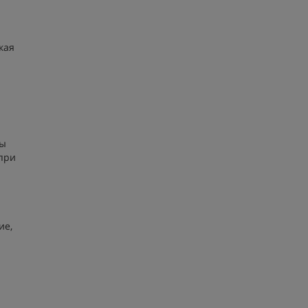
кая
мы
 при
ие,