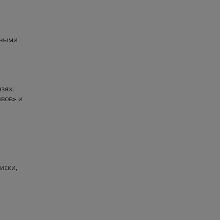
нными
зях.
вов» и
иски,