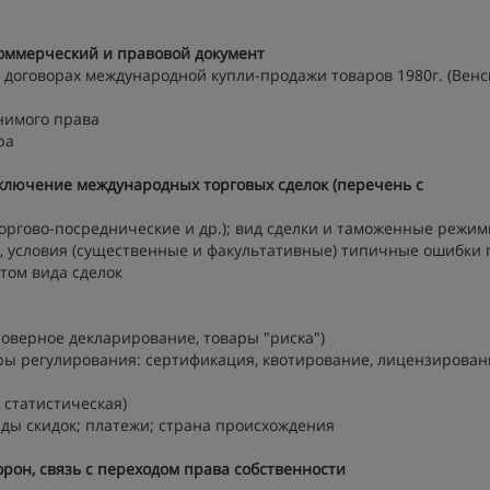
 коммерческий и правовой документ
договорах международной купли-продажи товаров 1980г. (Венс
нимого права
ра
лючение международных торговых сделок (перечень с
торгово-посреднические и др.); вид сделки и таможенные режи
я, условия (существенные и факультативные) типичные ошибки
том вида сделок
товерное декларирование, товары "риска")
еры регулирования: сертификация, квотирование, лицензирован
 статистическая)
ды скидок; платежи; страна происхождения
орон, связь с переходом права собственности