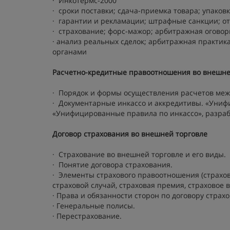
· Инкотермс-2000
· сроки поставки; сдача-приемка товара; упаков
· гарантии и рекламации; штрафные санкции; от
· страхование; форс-мажор; арбитражная оговор
· анализ реальных сделок; арбитражная практи
органами
Расчетно-кредитные правоотношения во внешне
· Порядок и формы осуществления расчетов меж
· Документарные инкассо и аккредитивы. «Уни
«Унифицированные правила по инкассо», разра
Договор страхования во внешней торговле
· Страхование во внешней торговле и его виды.
· Понятие договора страхования.
· Элементы страхового правоотношения (страхово
страховой случай, страховая премия, страховое 
· Права и обязанности сторон по договору страх
· Генеральные полисы.
· Перестрахование.