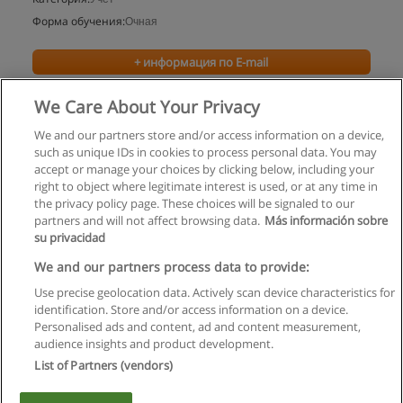
Форма обучения:
Очная
+ информация по E-mail
We Care About Your Privacy
We and our partners store and/or access information on a device,
such as unique IDs in cookies to process personal data. You may
accept or manage your choices by clicking below, including your
right to object where legitimate interest is used, or at any time in
the privacy policy page. These choices will be signaled to our
partners and will not affect browsing data.
Más información sobre
su privacidad
Правила пользования
We and our partners process data to provide:
Use precise geolocation data. Actively scan device characteristics for
Конфиденциальность информации
identification. Store and/or access information on a device.
Personalised ads and content, ad and content measurement,
Напишите Educaedu
audience insights and product development.
List of Partners (vendors)
Copyright © Educaedu Business S.L. - CIF : B-95610580: -
www.educaedu.ru