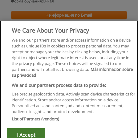
Форма обучения:
Очная
+ информация по E-mail
We Care About Your Privacy
We and our partners store and/or access information on a device,
such as unique IDs in cookies to process personal data. You may
accept or manage your choices by clicking below, including your
right to object where legitimate interest is used, or at any time in
the privacy policy page. These choices will be signaled to our
partners and will not affect browsing data.
Más información sobre
su privacidad
Правила пользования
We and our partners process data to provide:
Use precise geolocation data. Actively scan device characteristics for
Конфиденциальность информации
identification. Store and/or access information on a device.
Personalised ads and content, ad and content measurement,
Напишите Educaedu
audience insights and product development.
List of Partners (vendors)
Copyright © Educaedu Business S.L. - CIF : B-95610580: -
www.educaedu.ru
I Accept