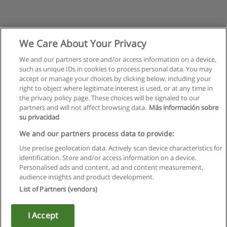
We Care About Your Privacy
We and our partners store and/or access information on a device,
such as unique IDs in cookies to process personal data. You may
accept or manage your choices by clicking below, including your
right to object where legitimate interest is used, or at any time in
the privacy policy page. These choices will be signaled to our
partners and will not affect browsing data.
Más información sobre
su privacidad
We and our partners process data to provide:
Use precise geolocation data. Actively scan device characteristics for
identification. Store and/or access information on a device.
Правила пользования
Personalised ads and content, ad and content measurement,
audience insights and product development.
Конфиденциальность информации
List of Partners (vendors)
Напишите Educaedu
I Accept
Copyright © Educaedu Business S.L. - CIF : B-95610580: -