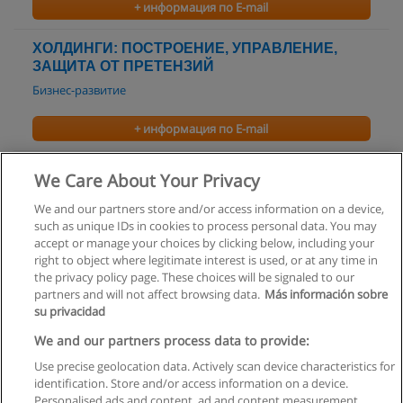
+ информация по E-mail
ХОЛДИНГИ: ПОСТРОЕНИЕ, УПРАВЛЕНИЕ,
ЗАЩИТА ОТ ПРЕТЕНЗИЙ
Бизнес-развитие
+ информация по E-mail
We Care About Your Privacy
We and our partners store and/or access information on a device,
such as unique IDs in cookies to process personal data. You may
Правила пользования
accept or manage your choices by clicking below, including your
right to object where legitimate interest is used, or at any time in
Конфиденциальность информации
the privacy policy page. These choices will be signaled to our
partners and will not affect browsing data.
Más información sobre
Напишите Educaedu
su privacidad
We and our partners process data to provide:
Copyright © Educaedu Business S.L. - CIF : B-95610580: -
www.educaedu.ru
Use precise geolocation data. Actively scan device characteristics for
identification. Store and/or access information on a device.
Personalised ads and content, ad and content measurement,