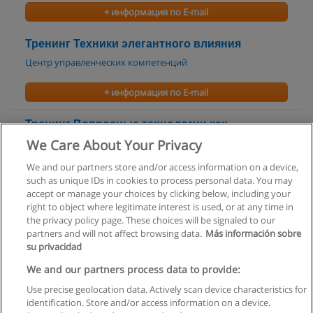
+ информация по E-mail
Тренинг Техники элегантного влияния
Центр управленческих компетенций
+ информация по E-mail
Тренинг Вопросные технологии как
инструмент влияния
We Care About Your Privacy
Центр управленческих компетенций
We and our partners store and/or access information on a device,
such as unique IDs in cookies to process personal data. You may
+ информация по E-mail
accept or manage your choices by clicking below, including your
right to object where legitimate interest is used, or at any time in
the privacy policy page. These choices will be signaled to our
partners and will not affect browsing data.
Más información sobre
su privacidad
Правила пользования
We and our partners process data to provide:
Use precise geolocation data. Actively scan device characteristics for
Конфиденциальность информации
identification. Store and/or access information on a device.