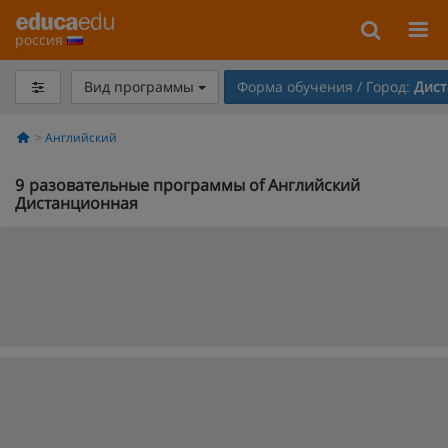
россия
Вид программы
Форма обучения / Город:
Дист
Английский
9
разовательные программы of Английский
Дистанционная