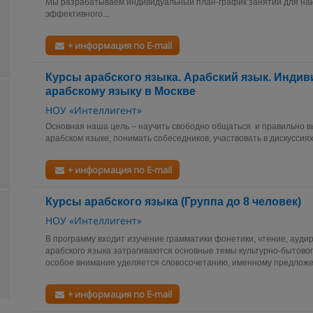
Мы разрабатываем индивидуальный план-график занятий для на
эффективного...
+ информация по E-mail
Курсы арабского языка. Арабский язык. Инди
арабскому языку в Москве
НОУ «Интеллигент»
Основная наша цель – научить свободно общаться и правильно в
арабском языке, понимать собеседников, участвовать в дискуссиях 
+ информация по E-mail
Курсы арабского языка (Группа до 8 человек)
НОУ «Интеллигент»
В программу входит изучение грамматики фонетики, чтение, ауди
арабского языка затрагиваются основные темы культурно-бытовог
особое внимание уделяется словосочетанию, именному предложен
+ информация по E-mail