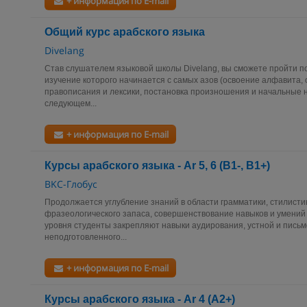
+ информация по E-mail
Общий курс арабского языка
Divelang
Став слушателем языковой школы Divelang, вы сможете пройти по
изучение которого начинается с самых азов (освоение алфавита, 
правописания и лексики, постановка произношения и начальные н
следующем...
+ информация по E-mail
Курсы арабского языка - Ar 5, 6 (В1-, В1+)
BKC-Глобус
Продолжается углубление знаний в области грамматики, стилистик
фразеологического запаса, совершенствование навыков и умений 
уровня студенты закрепляют навыки аудирования, устной и письм
неподготовленного...
+ информация по E-mail
Курсы арабского языка - Ar 4 (А2+)