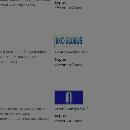
илагательных; побудительные
Форма
ительные и проценты;
обучения:
Очная
Категория:
алфавит и арабскую графику;
Арабский
е и относительные имена
Форма
 простое и
обучения:
Очная
Категория:
ечественных и зарубежных
Арабский
кативных методик,
Форма
альной и речевой активности
обучения:
Очная