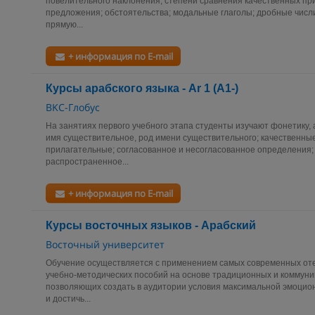
повелительного наклонения; степени сравнения качественных пр
предложения; обстоятельства; модальные глаголы; дробные числ
прямую...
+ информация по E-mail
Курсы арабского языка - Ar 1 (А1-)
BKC-Глобус
На занятиях первого учебного этапа студенты изучают фонетику, 
имя существительное, род имени существительного; качественны
прилагательные; согласованное и несогласованное определения;
распространенное...
+ информация по E-mail
Курсы восточных языков - Арабский
Восточный университет
Обучение осуществляется с применением самых современных от
учебно-методических пособий на основе традиционных и коммуни
позволяющих создать в аудитории условия максимальной эмоцион
и достичь...