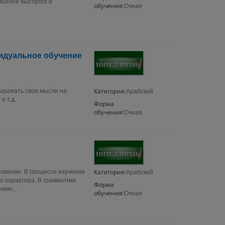
иболее быстрого и
обучения:
Очная
видуальное обучение
Категория:
ыражать свои мысли на
Арабский
и т.д.
Форма
обучения:
Очная
Категория:
рование. В процессе изучения
Арабский
о характера. В грамматике
Форма
ию,...
обучения:
Очная