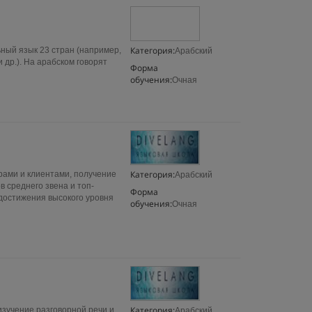
Категория:
ный язык 23 стран (например,
Арабский
 др.). На арабском говорят
Форма
обучения:
Очная
Категория:
ами и клиентами, получение
Арабский
 среднего звена и топ-
Форма
достижения высокого уровня
обучения:
Очная
Категория:
изучение разговорной речи и
Арабский