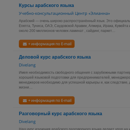
Курсы арабского языка
Учебно-консультационный Центр «Элианна»
Арабский — очень широко распространённый язык. Это официаль
Египта, Туниса, ОАЭ, Саудовской Аравии, Алжира, Ирака, Кувейта и
около 200 миллионов человек ламинат , сайдинг, паркет....
+ информация по E-mail
Деловой курс арабского языка
Divelang
Имея необходимость свободного общения с зарубежными партнер
хорошей языковой подготовки для предпринимателей, менеджеров
менеджеров необходимо для успешной карьеры и, как следствие, 
жизни....
+ информация по E-mail
Разговорный курс арабского языка
Divelang
Наш курс изучения арабского разговорного языка делает упор на 