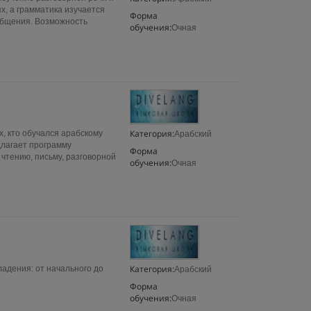
х, а грамматика изучается
Форма
общения. Возможность
обучения:
Очная
Категория:
х, кто обучался арабскому
Арабский
длагает программу
Форма
чтению, письму, разговорной
обучения:
Очная
Категория:
ладения: от начального до
Арабский
Форма
обучения:
Очная