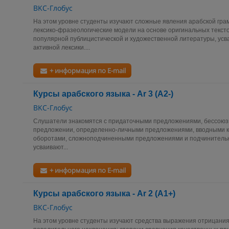
BKC-Глобус
На этом уровне студенты изучают сложные явления арабской гра
лексико-фразеологические модели на основе оригинальных тексто
популярной публицистической и художественной литературы, усв
активной лексики....
+ информация по E-mail
Курсы арабского языка - Ar 3 (А2-)
BKC-Глобус
Слушатели знакомятся с придаточными предложениями, бессоюз
предложении, определенно-личными предложениями, вводными к
оборотами, сложноподчиненными предложениями и подчинитель
усваивают...
+ информация по E-mail
Курсы арабского языка - Ar 2 (А1+)
BKC-Глобус
На этом уровне студенты изучают средства выражения отрицания