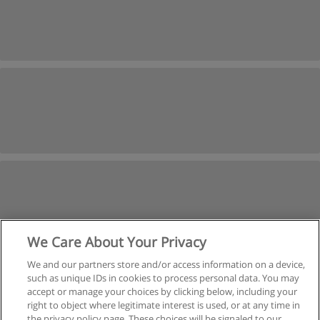
We Care About Your Privacy
We and our partners store and/or access information on a device,
such as unique IDs in cookies to process personal data. You may
Следующая
accept or manage your choices by clicking below, including your
Страница
1
из
3
right to object where legitimate interest is used, or at any time in
the privacy policy page. These choices will be signaled to our