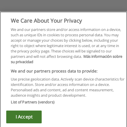
We Care About Your Privacy
We and our partners store and/or access information on a device,
such as unique IDs in cookies to process personal data. You may
accept or manage your choices by clicking below, including your
right to object where legitimate interest is used, or at any time in
the privacy policy page. These choices will be signaled to our
partners and will not affect browsing data.
Más información sobre
su privacidad
Правила пользования
We and our partners process data to provide:
Use precise geolocation data. Actively scan device characteristics for
Конфиденциальность информации
identification. Store and/or access information on a device.
Personalised ads and content, ad and content measurement,
Напишите Educaedu
audience insights and product development.
List of Partners (vendors)
Copyright © Educaedu Business S.L. - CIF : B-95610580: -
www.educaedu.ru
I Accept