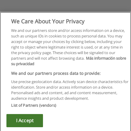
We Care About Your Privacy
We and our partners store and/or access information on a device,
such as unique IDs in cookies to process personal data. You may
accept or manage your choices by clicking below, including your
right to object where legitimate interest is used, or at any time in
the privacy policy page. These choices will be signaled to our
partners and will not affect browsing data.
Más información sobre
su privacidad
Правила пользования
We and our partners process data to provide:
Use precise geolocation data. Actively scan device characteristics for
Конфиденциальность информации
identification. Store and/or access information on a device.
Personalised ads and content, ad and content measurement,
Напишите Educaedu
audience insights and product development.
List of Partners (vendors)
Copyright © Educaedu Business S.L. - CIF : B-95610580: -
www.educaedu.ru
I Accept