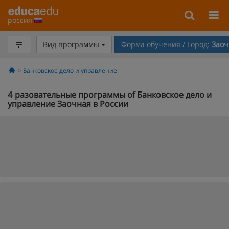
россия
Вид программы
Форма обучения / Город:
Заоч
Банковское дело и управление
4
разовательные программы of Банковское дело и
управление Заочная в России