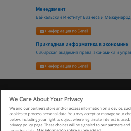
Менеджмент
Байкальский Институт Бизнеса и Междунаро
+ информация по E-mail
Прикладная информатика в экономике
Сибирская академия права, экономики и упра
+ информация по E-mail
Правила
We Care About Your Privacy
We and our partners store and/or access information on a device, such
cookies to process personal data. You may accept or manage your choi
below, including your right to object where legitimate interest is used, 
privacy policy page. These choices will be signaled to our partners and 
browsing data.
Más información sobre su privacidad