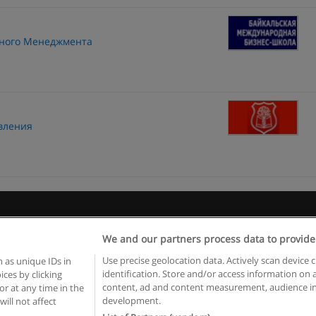
дного Менеджмента
вления
 пользования
Конфиденциальность информации
Напишите 
We and our partners process data to provide
Copyright © Educaedu Business S.L. - CIF : B-95610580: -
www.educaedu.ru
Use precise geolocation data. Actively scan device c
 as unique IDs in
identification. Store and/or access information on 
ces by clicking
content, ad and content measurement, audience in
or at any time in the
development.
will not affect