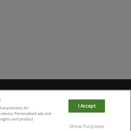
Educaedu
:
I Accept
haracteristics for
a device. Personalised ads and
sights and product
Show Purposes