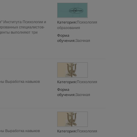
Категория:
я" Института Психологии и
Психология
ированных специалистов-
образования
уденты выполняют три
Форма
обучения:
Заочная
Категория:
ыработка навыков
Психология
Форма
обучения:
Заочная
Категория:
ыработка навыков
Психология