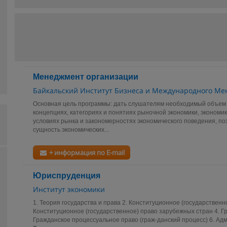
Менеджмент организации
Байкальский Институт Бизнеса и Международного М
Основная цель программы: дать слушателям необходимый объем
концепциях, категориях и понятиях рыночной экономики, экономик
условиях рынка и закономерностях экономического поведения, п
сущность экономических...
+ информация по E-mail
Юриспруденция
Институт экономики
1. Теория государства и права 2. Конституционное (государственно
Конституционное (государственное) право зарубежных стран 4. Г
Гражданское процессуальное право (граж-данский процесс) 6. Ад