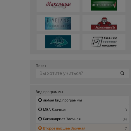
Поиск
Вид программы
любая bид программы
MBA Заочная
3
Бакалавриат Заочная
34
Второе высшее Заочная
7