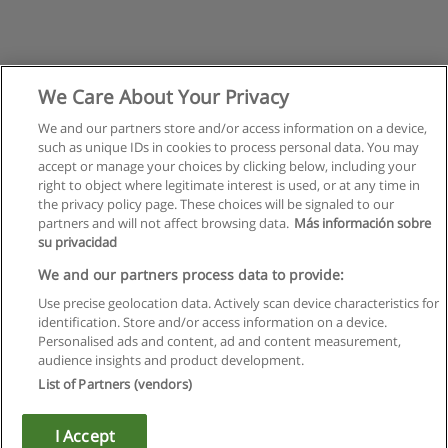
We Care About Your Privacy
We and our partners store and/or access information on a device,
such as unique IDs in cookies to process personal data. You may
accept or manage your choices by clicking below, including your
right to object where legitimate interest is used, or at any time in
the privacy policy page. These choices will be signaled to our
partners and will not affect browsing data.
Más información sobre
su privacidad
We and our partners process data to provide:
Use precise geolocation data. Actively scan device characteristics for
identification. Store and/or access information on a device.
Правила пользования
Personalised ads and content, ad and content measurement,
audience insights and product development.
Конфиденциальность информации
List of Partners (vendors)
Напишите Educaedu
I Accept
Copyright © Educaedu Business S.L. - CIF : B-95610580: -