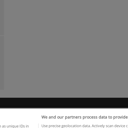
 пользования
Конфиденциальность информации
Напишите 
We and our partners process data to provide
Copyright © Educaedu Business S.L. - CIF : B-95610580: -
www.educaedu.ru
Use precise geolocation data. Actively scan device c
 as unique IDs in