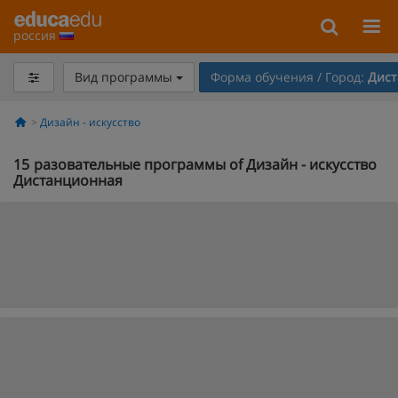
россия
Вид программы
Форма обучения / Город:
Дист
Дизайн - искусство
15
разовательные программы of Дизайн - искусство
Дистанционная