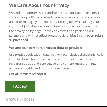
We Care About Your Privacy
We and our partners store and/or access information on a device,
such as unique IDs in cookies to process personal data. You may
accept or manage your choices by clicking below, including your
right to object where legitimate interest is used, or at any time in
the privacy policy page. These choices will be signaled to our
partners and will not affect browsing data.
Más información sobre
su privacidad
We and our partners process data to provide:
Use precise geolocation data. Actively scan device characteristics for
identification. Store and/or access information on a device.
Правила пользования
Personalised ads and content, ad and content measurement,
audience insights and product development.
Конфиденциальность информации
List of Partners (vendors)
Напишите Educaedu
I Accept
Copyright © Educaedu Business S.L. - CIF : B-95610580: -
www.educaedu.ru
Show Purposes